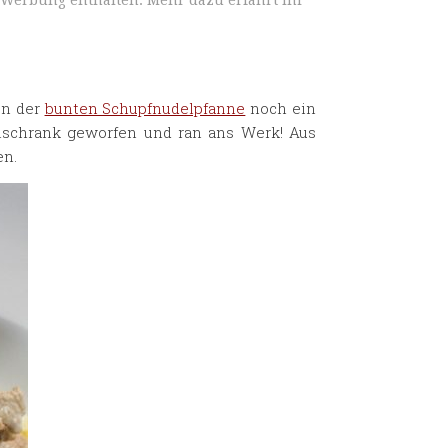
 Werbung enthalten. Mehr dazu erfahrt ihr
on der
bunten Schupfnudelpfanne
noch ein
hlschrank geworfen und ran ans Werk! Aus
en.