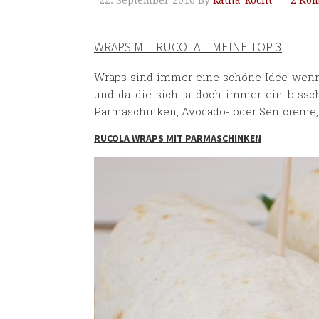
22. September 2016
By
katha-kocht
2 Ko
WRAPS MIT RUCOLA – MEINE TOP 3
Wraps sind immer eine schöne Idee wenn
und da die sich ja doch immer ein bissc
Parmaschinken, Avocado- oder Senfcreme, 
RUCOLA WRAPS MIT PARMASCHINKEN