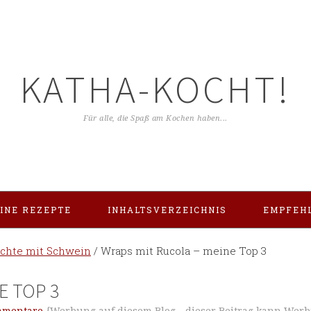
KATHA-KOCHT!
Für alle, die Spaß am Kochen haben...
INE REZEPTE
INHALTSVERZEICHNIS
EMPFEH
ichte mit Schwein
/
Wraps mit Rucola – meine Top 3
E TOP 3