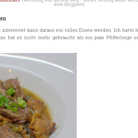
mmentare
{Werbung auf diesem Blog - dieser Beitrag kann Werb
dem Blogpost}
gen
zubereitet kann daraus ein tolles Essen werden. Ich hatte 
azu hat es nicht mehr gebraucht als ein paar Pfifferlinge