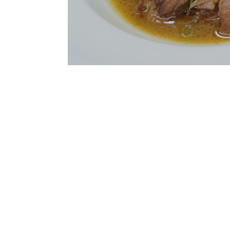
Zutaten für 4 Personen:
1,2 kg Rindfleisch (von der hohen Rippe)
2 EL süßer Senf
2 EL Preiselbeeren
1 EL Öl
2 Zwiebeln
3 Knoblauchzehen
1 große rote Chili