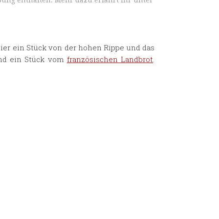
ung enthalten. Mehr dazu erfahrt ihr unter
hier ein Stück von der hohen Rippe und das
 und ein Stück vom
französischen Landbrot
.