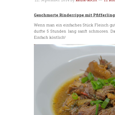
22. September 2014
By
katha-kocht
11 Ko
Geschmorte Rinderrippe mit Pfifferlin
Wenn man ein einfaches Stück Fleisch gut 
durfte 5 Stunden lang sanft schmoren. D
Einfach köstlich!