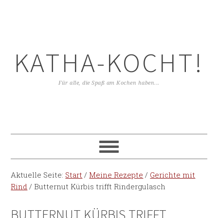
KATHA-KOCHT!
Für alle, die Spaß am Kochen haben...
Aktuelle Seite:
Start
/
Meine Rezepte
/
Gerichte mit
Rind
/
Butternut Kürbis trifft Rindergulasch
BUTTERNUT KÜRBIS TRIFFT