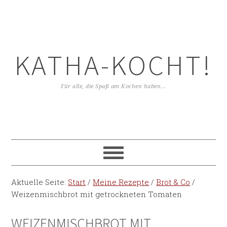
KATHA-KOCHT!
Für alle, die Spaß am Kochen haben...
Aktuelle Seite:
Start
/
Meine Rezepte
/
Brot & Co
/
Weizenmischbrot mit getrockneten Tomaten
WEIZENMISCHBROT MIT