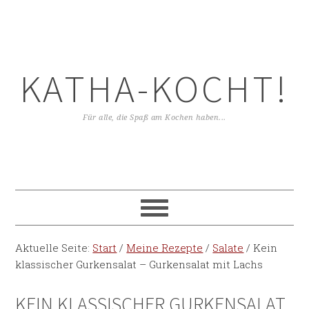
KATHA-KOCHT!
Für alle, die Spaß am Kochen haben...
Aktuelle Seite:
Start
/
Meine Rezepte
/
Salate
/
Kein
klassischer Gurkensalat – Gurkensalat mit Lachs
KEIN KLASSISCHER GURKENSALAT