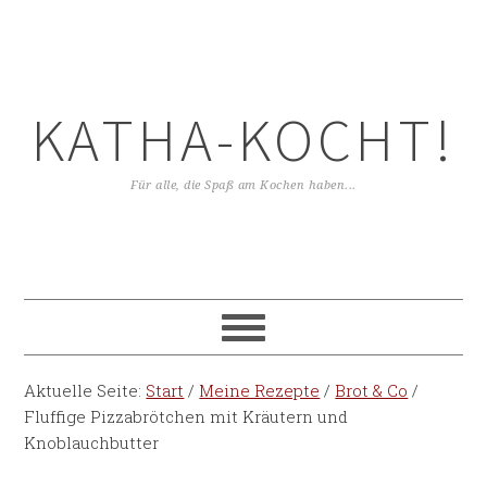
KATHA-KOCHT!
Für alle, die Spaß am Kochen haben...
Aktuelle Seite:
Start
/
Meine Rezepte
/
Brot & Co
/
Fluffige Pizzabrötchen mit Kräutern und
Knoblauchbutter