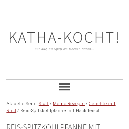
KATHA-KOCHT!
Für alle, die Spaß am Kochen haben...
Aktuelle Seite:
Start
/
Meine Rezepte
/
Gerichte mit
Rind
/
Reis-Spitzkohlpfanne mit Hackfleisch
REIS-SPITZKOHLPFANNE MIT