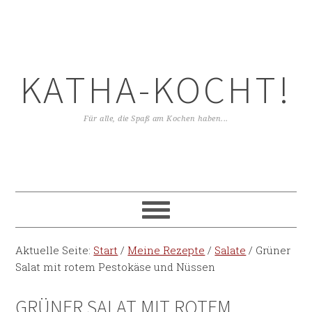
KATHA-KOCHT!
Für alle, die Spaß am Kochen haben...
Aktuelle Seite:
Start
/
Meine Rezepte
/
Salate
/
Grüner
Salat mit rotem Pestokäse und Nüssen
GRÜNER SALAT MIT ROTEM