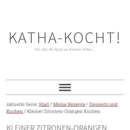
KATHA-KOCHT!
Für alle, die Spaß am Kochen haben...
Aktuelle Seite:
Start
/
Meine Rezepte
/
Desserts und
Kuchen
/
Kleiner Zitronen-Orangen Kuchen
KLEINER ZITRONEN-ORANGEN