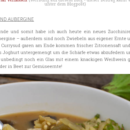
ar verfassen
{Werbung auf diesem Blog - dieser Beitrag kann 
unter dem Blogpost}
UND AUBERGINE
nde und somit habe ich auch heute ein neues Zucchinire
bergine – außerdem sind noch Zwiebeln aus eigener Ernte 
im Currysud garen am Ende kommen frischer Zitronensaft un
s Joghurt untergemengt um die Schärfe etwas abzufedern u
 unbedingt noch ein Glas mit einem knackigen Weißwein ge
oder in Beet zur Gemüseernte!