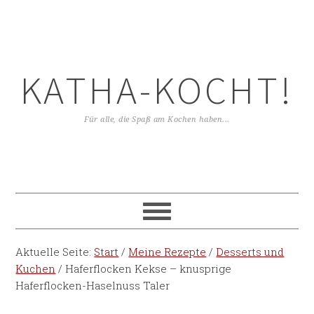
KATHA-KOCHT!
Für alle, die Spaß am Kochen haben...
Aktuelle Seite:
Start
/
Meine Rezepte
/
Desserts und
Kuchen
/
Haferflocken Kekse – knusprige
Haferflocken-Haselnuss Taler