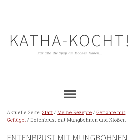
KATHA-KOCHT!
Für alle, die Spaß am Kochen haben...
Aktuelle Seite:
Start
/
Meine Rezepte
/
Gerichte mit
Geflügel
/
Entenbrust mit Mungbohnen und Klößen
ENTENBRUST MIT MUNGBOHNEN