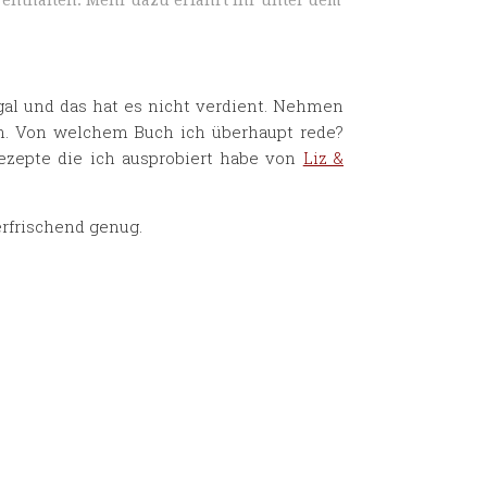
enthalten. Mehr dazu erfahrt ihr unter dem
al und das hat es nicht verdient. Nehmen
ren. Von welchem Buch ich überhaupt rede?
Rezepte die ich ausprobiert habe von
Liz &
erfrischend genug.