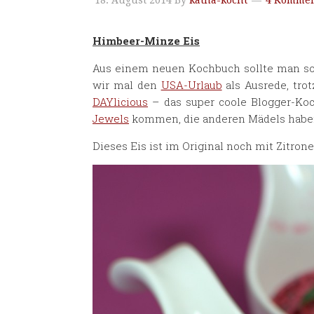
18. August 2014
By
katha-kocht
4 Kommen
Himbeer-Minze Eis
Aus einem neuen Kochbuch sollte man sof
wir mal den
USA-Urlaub
als Ausrede, tro
DAYlicious
– das super coole Blogger-Koch
Jewels
kommen, die anderen Mädels haben a
Dieses Eis ist im Original noch mit Zitro