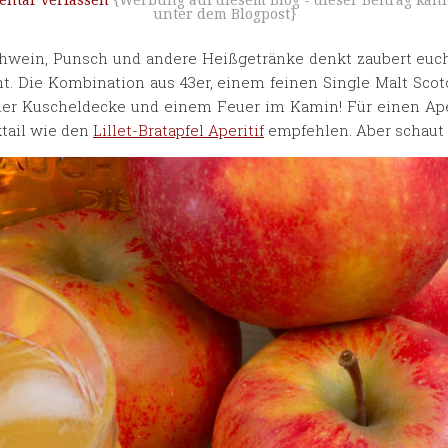
ntar verfassen
{Werbung auf diesem Blog - dieser Beitrag kan
unter dem Blogpost}
hwein, Punsch und andere Heißgetränke denkt zaubert euch
cht. Die Kombination aus 43er, einem feinen Single Malt Scot
iner Kuscheldecke und einem Feuer im Kamin! Für einen A
tail wie den
Lillet-Bratapfel Aperitif
empfehlen. Aber schaut e