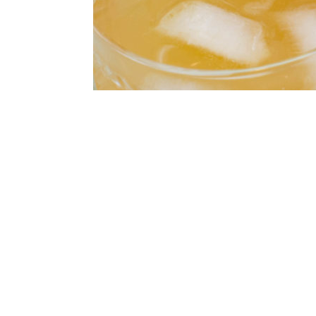
PRO GLAS WINTERLICHER APFEL-WHISKY COCKTAIL