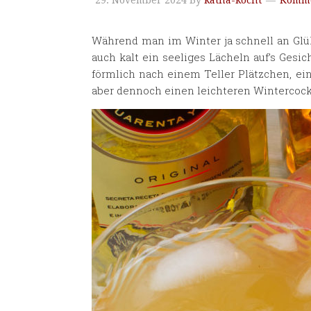
29. November 2024
By
katha-kocht
Komme
Während man im Winter ja schnell an Glü
auch kalt ein seeliges Lächeln auf’s Gesi
förmlich nach einem Teller Plätzchen, e
aber dennoch einen leichteren Wintercock