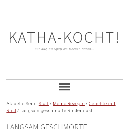
KATHA-KOCHT!
Für alle, die Spaß am Kochen haben...
Aktuelle Seite:
Start
/
Meine Rezepte
/
Gerichte mit
Rind
/
Langsam geschmorte Rinderbrust
LANGSAM GESCHMORTE