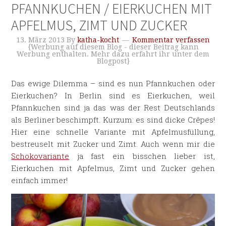
PFANNKUCHEN / EIERKUCHEN MIT
APFELMUS, ZIMT UND ZUCKER
13. März 2013
By
katha-kocht
Kommentar verfassen
{Werbung auf diesem Blog - dieser Beitrag kann
Werbung enthalten. Mehr dazu erfahrt ihr unter dem
Blogpost}
Das ewige Dilemma – sind es nun Pfannkuchen oder
Eierkuchen? In Berlin sind es Eierkuchen, weil
Pfannkuchen sind ja das was der Rest Deutschlands
als Berliner beschimpft. Kurzum: es sind dicke Crêpes!
Hier eine schnelle Variante mit Apfelmusfüllung,
bestreuselt mit Zucker und Zimt. Auch wenn mir die
Schokovariante
ja fast ein bisschen lieber ist,
Eierkuchen mit Apfelmus, Zimt und Zucker gehen
einfach immer!