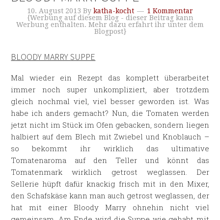
10. August 2013
By
katha-kocht
1 Kommentar
{Werbung auf diesem Blog - dieser Beitrag kann
Werbung enthalten. Mehr dazu erfahrt ihr unter dem
Blogpost}
BLOODY MARRY SUPPE
Mal wieder ein Rezept das komplett überarbeitet
immer noch super unkompliziert, aber trotzdem
gleich nochmal viel, viel besser geworden ist. Was
habe ich anders gemacht? Nun, die Tomaten werden
jetzt nicht im Stück im Ofen gebacken, sondern liegen
halbiert auf dem Blech mit Zwiebel und Knoblauch –
so bekommt ihr wirklich das ultimative
Tomatenaroma auf den Teller und könnt das
Tomatenmark wirklich getrost weglassen. Der
Sellerie hüpft dafür knackig frisch mit in den Mixer,
den Schafskäse kann man auch getrost weglassen, der
hat mit einer Bloody Marry ohnehin nicht viel
gemeinsam. Am Ende wird die Suppe wie gehabt mit