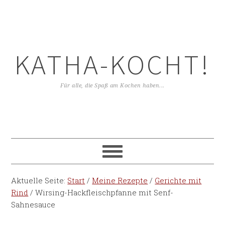
KATHA-KOCHT!
Für alle, die Spaß am Kochen haben...
Aktuelle Seite:
Start
/
Meine Rezepte
/
Gerichte mit
Rind
/
Wirsing-Hackfleischpfanne mit Senf-
Sahnesauce