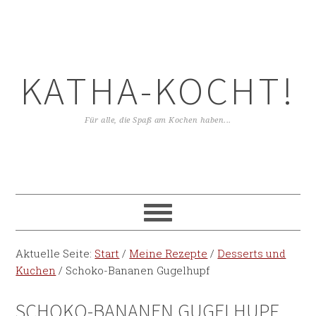
KATHA-KOCHT!
Für alle, die Spaß am Kochen haben...
Aktuelle Seite:
Start
/
Meine Rezepte
/
Desserts und
Kuchen
/
Schoko-Bananen Gugelhupf
SCHOKO-BANANEN GUGELHUPF