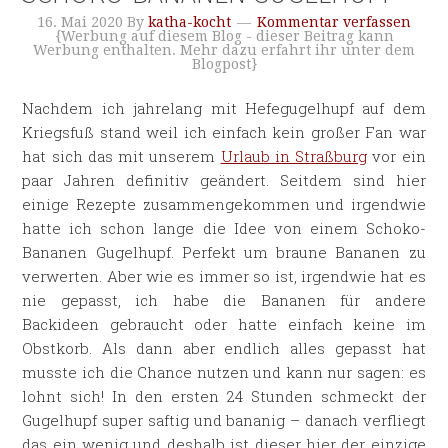
16. Mai 2020
By
katha-kocht
Kommentar verfassen
{Werbung auf diesem Blog - dieser Beitrag kann
Werbung enthalten. Mehr dazu erfahrt ihr unter dem
Blogpost}
Nachdem ich jahrelang mit Hefegugelhupf auf dem
Kriegsfuß stand weil ich einfach kein großer Fan war
hat sich das mit unserem
Urlaub in Straßburg
vor ein
paar Jahren definitiv geändert. Seitdem sind hier
einige Rezepte zusammengekommen und irgendwie
hatte ich schon lange die Idee von einem Schoko-
Bananen Gugelhupf. Perfekt um braune Bananen zu
verwerten. Aber wie es immer so ist, irgendwie hat es
nie gepasst, ich habe die Bananen für andere
Backideen gebraucht oder hatte einfach keine im
Obstkorb. Als dann aber endlich alles gepasst hat
musste ich die Chance nutzen und kann nur sagen: es
lohnt sich! In den ersten 24 Stunden schmeckt der
Gugelhupf super saftig und bananig – danach verfliegt
das ein wenig und deshalb ist dieser hier der einzige