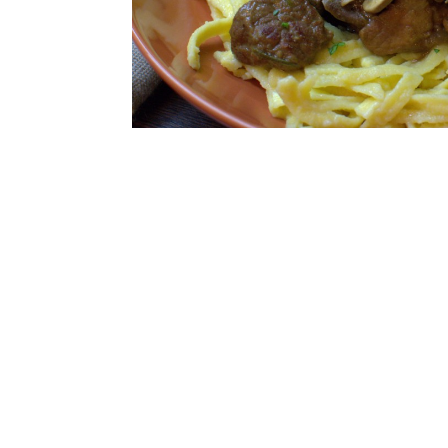
Zutaten für 2-3 Personen:
500g Rindergulasch
1 EL Tomatenmark
200g Champignons
2 kleine Zwiebeln
2 Knoblauchzehen
1 (oder 2) Flasche(n) Schwarzbier, hier sc