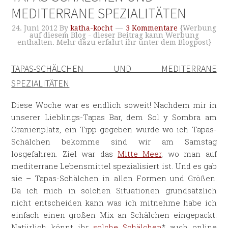
MEDITERRANE SPEZIALITÄTEN
24. Juni 2012
By
katha-kocht
3 Kommentare
{Werbung
auf diesem Blog - dieser Beitrag kann Werbung
enthalten. Mehr dazu erfahrt ihr unter dem Blogpost}
TAPAS-SCHÄLCHEN UND MEDITERRANE
SPEZIALITÄTEN
Diese Woche war es endlich soweit! Nachdem mir in
unserer Lieblings-Tapas Bar, dem Sol y Sombra am
Oranienplatz, ein Tipp gegeben wurde wo ich Tapas-
Schälchen bekomme sind wir am Samstag
losgefahren. Ziel war das
Mitte Meer
, wo man auf
mediterrane Lebensmittel spezialisiert ist. Und es gab
sie – Tapas-Schälchen in allen Formen und Größen.
Da ich mich in solchen Situationen grundsätzlich
nicht entscheiden kann was ich mitnehme habe ich
einfach einen großen Mix an Schälchen eingepackt.
Natürlich könnt ihr
solche Schälchen
* auch online