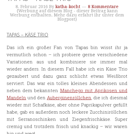
8. Februar 2016
By
katha-kocht
8 Kommentare
{Werbung auf diesem Blog - dieser Beitrag kann
Werbung enthalten. Mehr dazu erfahrt ihr unter dem
Blogpost}
TAPAS – KÄSE TRIO
Das ich ein großer Fan von Tapas bin wisst ihr ja
vermutlich schon – ich probiere gerne verschiedene
Variationen aus und kombiniere sie immer mal
wieder anders. In diesem Fall habe ich ein Käse Trio
gezaubert und dazu ganz schlicht etwas Weißbrot
serviert. Das war ein tolles kleines Abendessen und
neben dem bekannten
Manchego mit Aprikosen und
Mandeln
und den
Auberginenröllchen
, die ich diesmal
wieder mit Schafkäse, aber ohne Paprikapulver gefüllt
habe, gab es außerdem noch leckere Zucchiniröllchen
mit Serranoschinken und Ziegenfrischkäse. Super
cremig und trotzdem frisch und knackig – wir waren
hin und weg!