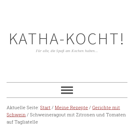
KATHA-KOCHT!
Für alle, die Spaß am Kochen haben...
Aktuelle Seite:
Start
/
Meine Rezepte
/
Gerichte mit
Schwein
/
Schweineragout mit Zitronen und Tomaten
auf Tagliatelle