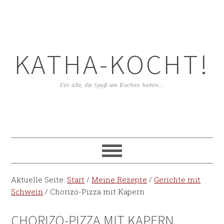
KATHA-KOCHT!
Für alle, die Spaß am Kochen haben...
Aktuelle Seite:
Start
/
Meine Rezepte
/
Gerichte mit
Schwein
/
Chorizo-Pizza mit Kapern
CHORIZO-PIZZA MIT KAPERN