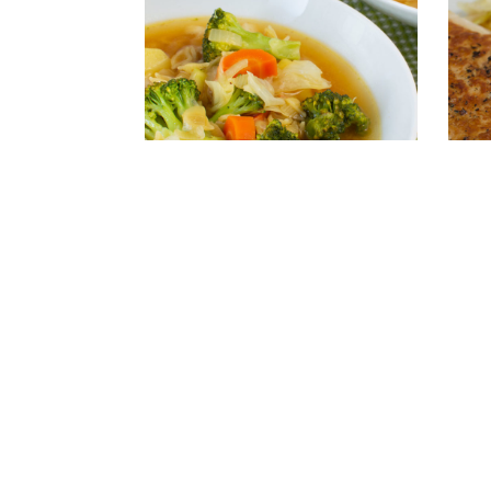
Bunter Weißkohleintopf mit Nudeln
Putensc
FOLGE KATHA-KOCHT! AUF: