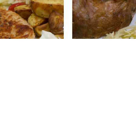
hnitzel mit Krautsalat und Kartoffeln
Klassischer Krautsalat mit Brathähnch
Impressum
*Alle
Datenschutz