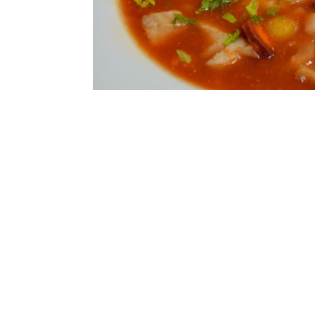
Zutaten für 4 Personen:
250g Seeteufel
150g Rotbarsch
3 rote Karotten
3 gelbe Karotten
3 Pastinaken