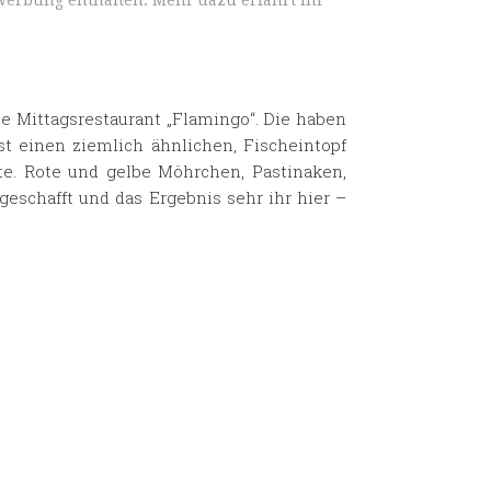
Werbung enthalten. Mehr dazu erfahrt ihr
e Mittagsrestaurant „Flamingo“. Die haben
st einen ziemlich ähnlichen, Fischeintopf
te. Rote und gelbe Möhrchen, Pastinaken,
 geschafft und das Ergebnis sehr ihr hier –