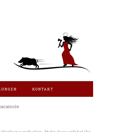
LUNGEN
KONTAKT
uacamole