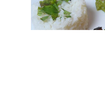
ZUTATEN FÜR 2 PERSONEN:
2 Hähnchenbrustfilets (ca. 300g)
200 ml Buttermilch