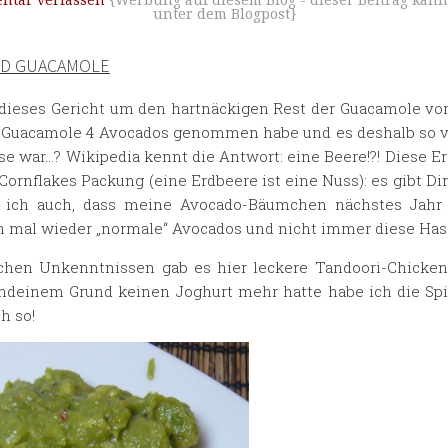
tar verfassen
{Werbung auf diesem Blog - dieser Beitrag kan
unter dem Blogpost}
ND GUACAMOLE
dieses Gericht um den hartnäckigen Rest der Guacamole vo
ie Guacamole 4 Avocados genommen habe und es deshalb so vi
e war…? Wikipedia kennt die Antwort: eine Beere!?! Diese E
ornflakes Packung (eine Erdbeere ist eine Nuss): es gibt D
ß ich auch, dass meine Avocado-Bäumchen nächstes Jahr 
ch mal wieder „normale“ Avocados und nicht immer diese Has
chen Unkenntnissen gab es hier leckere Tandoori-Chicken 
endeinem Grund keinen Joghurt mehr hatte habe ich die Spi
h so!