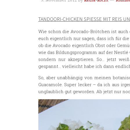
9. November 2012
By
katha-kocht
Kommen
TANDOORI-CHICKEN SPIESSE MIT REIS U
Wie schon die Avocado-Brötchen ist auch 
euch eigentlich nur sagen, dass ich für d
ob die Avocado eigentlich Obst oder Gemüs
wie das Bildungsprogramm auf der Nestlé C
sondern nur akzeptieren. So… jetzt wei
gespannt… vielleicht habe ich dann endli
So, aber unabhängig von meinen botanis
Guacamole. Super lecker – da ich aus irg
unglaublich gut geworden. Ab jetzt nur noc