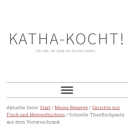
KATHA-KOCHT!
Für alle, die Spaß am Kochen haben...
Aktuelle Seite:
Start
/
Meine Rezepte
/
Gerichte mit
Fisch und Meeresfrüchten
/
Schnelle Thunfischpasta
aus dem Vorratsschrank