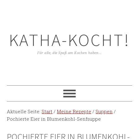
KATHA-KOCHT!
Für alle, die Spaß am Kochen haben...
Aktuelle Seite:
Start
/
Meine Rezepte
/
Suppen
/
Pochierte Eier in Blumenkohl-Senfsuppe
POCHIERTE EIER IN BLUMENKOHL-