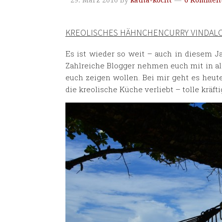
29. März 2016
By
katha-kocht
6 Komment
KREOLISCHES HÄHNCHENCURRY VINDALO
Es ist wieder so weit – auch in diesem Ja
Zahlreiche Blogger nehmen euch mit in alle
euch zeigen wollen. Bei mir geht es heu
die kreolische Küche verliebt – tolle krä