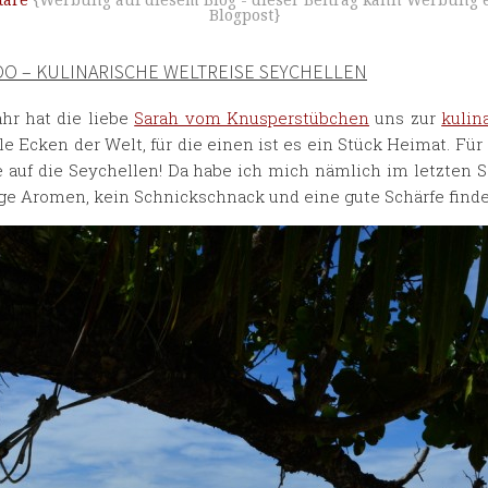
are
{Werbung auf diesem Blog - dieser Beitrag kann Werbung e
Blogpost}
O – KULINARISCHE WELTREISE SEYCHELLEN
hr hat die liebe
Sarah vom Knusperstübchen
uns zur
kulin
 Ecken der Welt, für die einen ist es ein Stück Heimat. Für 
te auf die Seychellen! Da habe ich mich nämlich im letzte
ftige Aromen, kein Schnickschnack und eine gute Schärfe fin