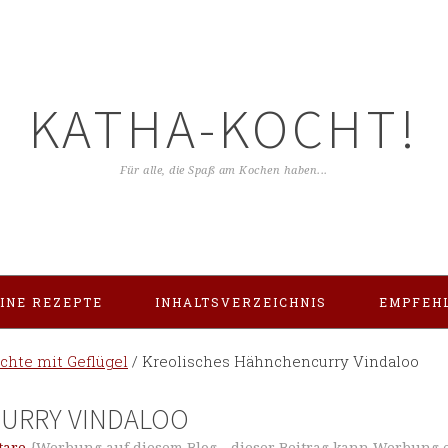
KATHA-KOCHT!
Für alle, die Spaß am Kochen haben...
INE REZEPTE
INHALTSVERZEICHNIS
EMPFEH
ichte mit Geflügel
/
Kreolisches Hähnchencurry Vindaloo
URRY VINDALOO