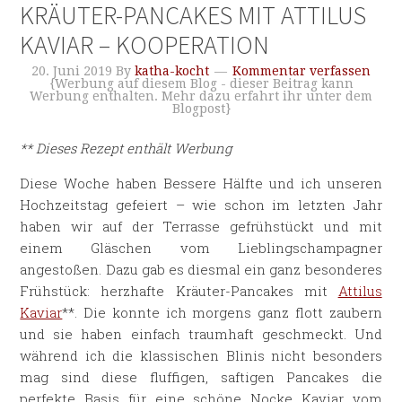
KRÄUTER-PANCAKES MIT ATTILUS
KAVIAR – KOOPERATION
20. Juni 2019
By
katha-kocht
Kommentar verfassen
{Werbung auf diesem Blog - dieser Beitrag kann
Werbung enthalten. Mehr dazu erfahrt ihr unter dem
Blogpost}
** Dieses Rezept enthält Werbung
Diese Woche haben Bessere Hälfte und ich unseren
Hochzeitstag gefeiert – wie schon im letzten Jahr
haben wir auf der Terrasse gefrühstückt und mit
einem Gläschen vom Lieblingschampagner
angestoßen. Dazu gab es diesmal ein ganz besonderes
Frühstück: herzhafte Kräuter-Pancakes mit
Attilus
Kaviar
**. Die konnte ich morgens ganz flott zaubern
und sie haben einfach traumhaft geschmeckt. Und
während ich die klassischen Blinis nicht besonders
mag sind diese fluffigen, saftigen Pancakes die
perfekte Basis für eine schöne Nocke Kaviar vom