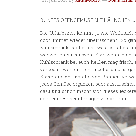
11. Juli 2018
By
katha-kocht
Kommentar v
BUNTES OFENGEMÜSE MIT HÄHNCHEN U
Die Urlaubszeit kommt ja wie Weihnachten
doch immer wieder überraschend. So gan
Kühlschrank, stelle fest was ich alles
wegwerfen zu müssen. Klar, wenn man nu
Kühlschrank bei euch heißen mag frisch, 
verkocht werden. Ich mache daraus ge
Kichererbsen anstelle von Bohnen verwend
jedes Gemüse ergänzen oder austauschen k
dazu und schon macht sich dieses leckere
oder eure Reiseunterlagen zu sortieren!