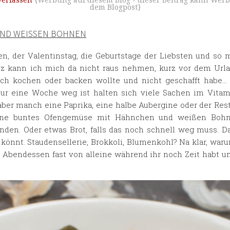
erfassen
{Werbung auf diesem Blog - dieser Beitrag kann Werb
dem Blogpost}
ND WEISSEN BOHNEN
, der Valentinstag, die Geburtstage der Liebsten und so ma
z kann ich mich da nicht raus nehmen, kurz vor dem Url
 noch kochen oder backen wollte und nicht geschafft habe
r eine Woche weg ist halten sich viele Sachen im Vita
aber manch eine Paprika, eine halbe Aubergine oder der Rest
rne buntes Ofengemüse mit Hähnchen und weißen Bohnen
en. Oder etwas Brot, falls das noch schnell weg muss. Das
önnt. Staudensellerie, Brokkoli, Blumenkohl? Na klar, waru
 Abendessen fast von alleine während ihr noch Zeit habt um