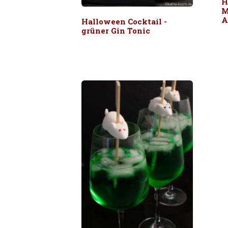
H
M
A
Halloween Cocktail -
grüner Gin Tonic