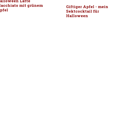
alloween Latte
acchiato mit grünem
Giftiger Apfel - mein
pfel
Sektcocktail für
Halloween