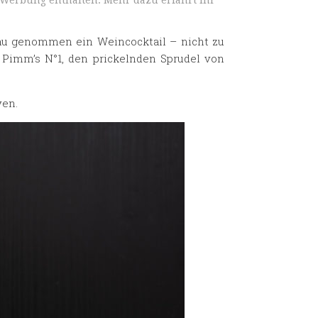
 Werbung enthalten. Mehr dazu erfahrt ihr
enau genommen ein Weincocktail – nicht zu
Pimm’s N°1, den prickelnden Sprudel von
ven.