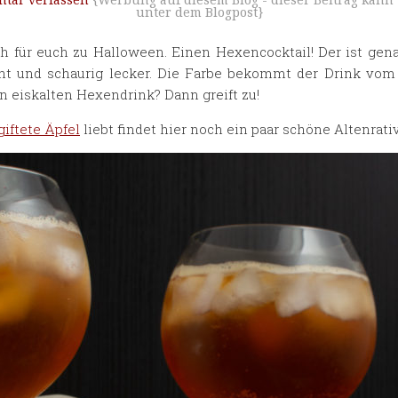
tar verfassen
{Werbung auf diesem Blog - dieser Beitrag kann
unter dem Blogpost}
ch für euch zu Halloween. Einen Hexencocktail! Der ist g
ht und schaurig lecker. Die Farbe bekommt der Drink vom 
n eiskalten Hexendrink? Dann greift zu!
giftete Äpfel
liebt findet hier noch ein paar schöne Altenrati