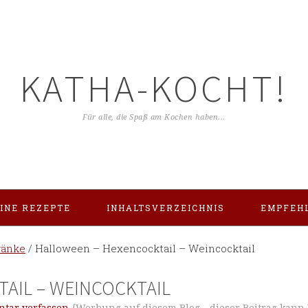
KATHA-KOCHT!
Für alle, die Spaß am Kochen haben...
INE REZEPTE
INHALTSVERZEICHNIS
EMPFEH
ränke
/
Halloween – Hexencocktail – Weincocktail
AIL – WEINCOCKTAIL