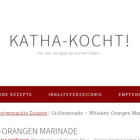
KATHA-KOCHT!
Für alle, die Spaß am Kochen haben...
INE REZEPTE
INHALTSVERZEICHNIS
EMPFEH
bstgemachte Zutaten
/
Grillmarinade – Whiskey-Orangen Ma
Y-ORANGEN MARINADE