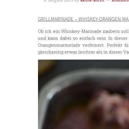
8. August 2015
By
katha-kocht
Komment
GRILLMARINADE – WHISKEY-ORANGEN MA
Ob ich ein Whiskey-Marinade zaubern soll 
und kann dabei so einfach sein. In diese
Orangenmarmelade verfeinert. Perfekt f
gleichzeitig etwas leichter als in dieser V