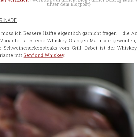
ar verfassen
{Werbung auf diesem Blog - dieser Beitrag kann 
unter dem Blogpost}
RINADE
muss ich Bessere Hälfte eigentlich garnicht fragen – die An
r Variante ist es eine Whiskey-Orangen Marinade geworden
ür Schweinenackensteaks vom Grill! Dabei ist der Whiskey
ariante mit
Senf und Whiskey
.