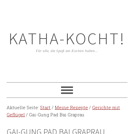
KATHA-KOCHT!
Für alle, die Spaß am Kochen haben...
Aktuelle Seite:
Start
/
Meine Rezepte
/
Gerichte mit
Geflügel
/
Gai-Gung Pad Bai Graprau
GAI-GUNG PAD BAI GRAPRAU