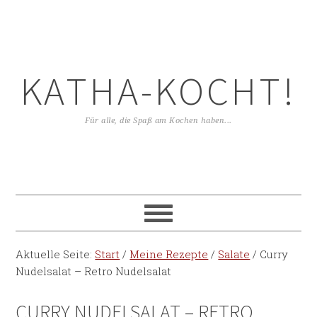
KATHA-KOCHT!
Für alle, die Spaß am Kochen haben...
Aktuelle Seite:
Start
/
Meine Rezepte
/
Salate
/
Curry
Nudelsalat – Retro Nudelsalat
CURRY NUDELSALAT – RETRO